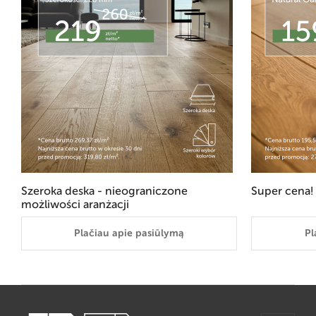
Szeroka deska - nieograniczone
Super cena!
możliwości aranżacji
Plačiau apie pasiūlymą
Pl