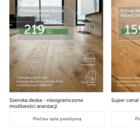
Szeroka deska - nieograniczone
Super cena!
możliwości aranżacji
Plačiau apie pasiūlymą
Pl