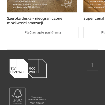
Szeroka deska - nieograniczone
Super cena!
możliwości aranżacji
Plačiau apie pasiūlymą
Pl