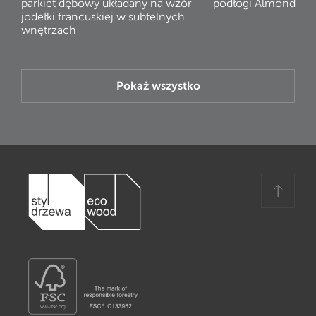
parkiet dębowy układany na wzór
podłogi Almond
jodełki francuskiej w subtelnych
wnętrzach
Pokaż wszystko