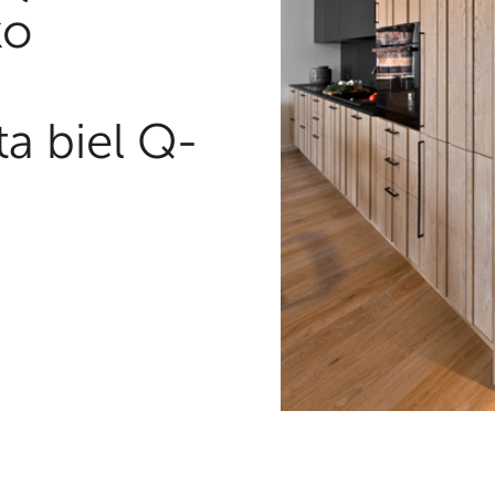
ko
a biel Q-