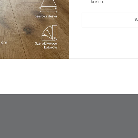
końca.
W