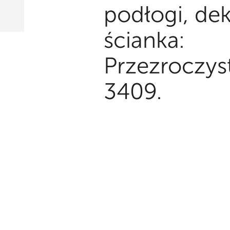
podłogi, de
ścianka:
Przezroczyst
3409.