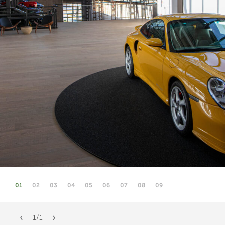
01
02
03
04
05
06
07
08
09
1
/
1