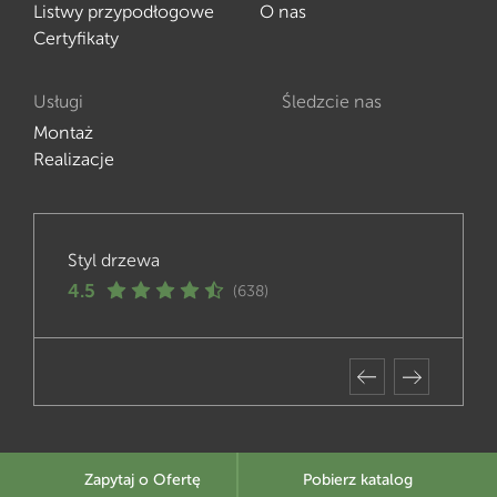
Listwy przypodłogowe
O nas
Certyfikaty
Usługi
Śledzcie nas
Montaż
Realizacje
Styl drzewa
4.5
(638)
Zapytaj o Ofertę
Pobierz katalog