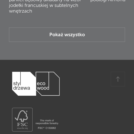
jodełki francuskiej w subtelnych
wnętrzach
Pokaż wszystko