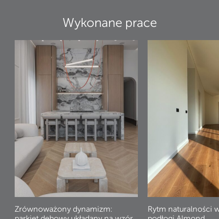
Wykonane prace
Zrównoważony dynamizm:
Rytm naturalności 
parkiet dębowy układany na wzór
podłogi Almond