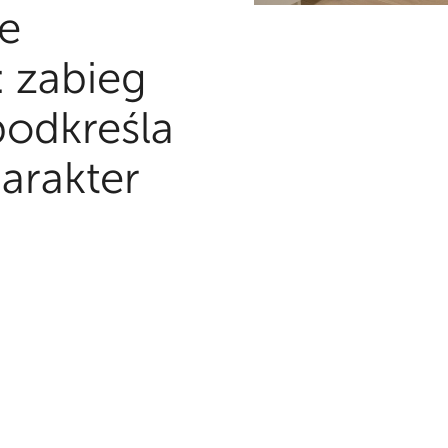
e
 zabieg
podkreśla
arakter