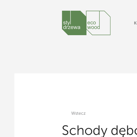
K
Wstecz
Schody dęb