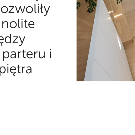
ozwoliły
nolite
iędzy
 parteru i
piętra