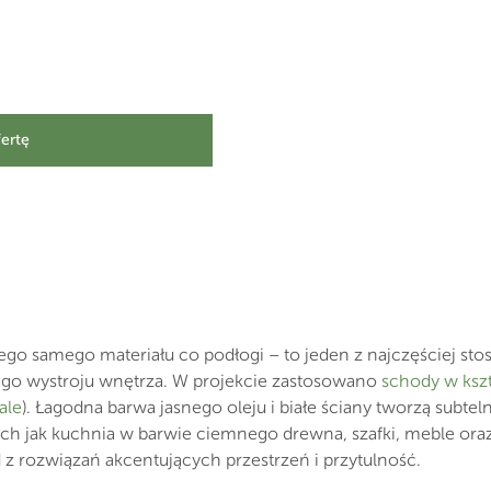
fertę
ego samego materiału co podłogi – to jeden z najczęściej s
go wystroju wnętrza. W projekcie zastosowano
schody w kszta
ale
). Łagodna barwa jasnego oleju i białe ściany tworzą subtel
ch jak kuchnia w barwie ciemnego drewna, szafki, meble ora
 z rozwiązań akcentujących przestrzeń i przytulność.