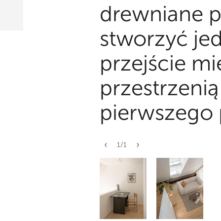
drewniane p
stworzyć jed
przejście m
przestrzenią
pierwszego 
1
/
1