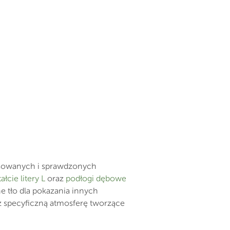
tosowanych i sprawdzonych
łcie litery L
oraz
podłogi dębowe
ne tło dla pokazania innych
z specyficzną atmosferę tworzące