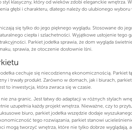
to styl klasyczny, który od wieków zdobi eleganckie wnętrza. W
nia głębi i charakteru, dlatego należy do ulubionego wyboru 
aniczają się tylko do jego pięknego wyglądu. Stosowane do je
naturalnego ciepła i szlachetności. Wyjątkowe usłojenie tego g
atrakcyjności. Parkiet jodełka sprawia, że dom wygląda świetni
maku, sprawia, że otoczenie dosłownie lśni.
kietu
odełka cechuje się niecodzienną ekonomicznością. Parkiet łą
czny i trwały produkt. Zarówno w domach, jak i biurach, parkie
st to inwestycja, która zwraca się w czasie.
nie zna granic. Jest łatwy do adaptacji w różnych stylach wn
nie uzupełnia każdy projekt wnętrza. Nieważne, czy to przyt
luksusowe biuro, parkiet jodełka wszędzie dodaje wyszukaneg
onomiczność tego rozwiązania, parkiet stanowi ucieleśnienie 
i mogą tworzyć wnętrza, które nie tylko dobrze wyglądają, al