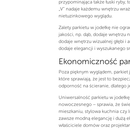
przypominająca także łuski ryby, 
„V” nadaje każdemu wnętrzu wraże
nietuzinkowego wyglądu.
Zalety parkietu w jodełkę nie ogr
jakości, np. dąb, dodaje wnętrzu 
dodaje wnętrzu wizualnej głębi i 
dodaje elegancji i wyszukanego s
Ekonomiczność par
Poza pięknym wyglądem, parkiet j
które sprawiają, że jest to bezpie
odporność na ścieranie, dlatego je
Uniwersalność parkietu w jodełkę 
nowoczesnego – sprawia, że świet
mieszkaniu, stylowa kuchnia czy 
zawsze modną elegancję i dużą ek
właściciele domów oraz projektanc