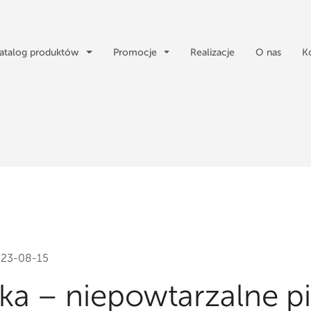
atalog produktów
Promocje
Realizacje
O nas
K
23-08-15
łka – niepowtarzalne p