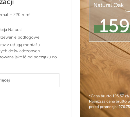
żacji
ormat – 220 mm!
kcja Natural.
grzewanie podłogowe.
raz z usługą montażu
zych doświadczonych
owana jakość od początku do
ięcej