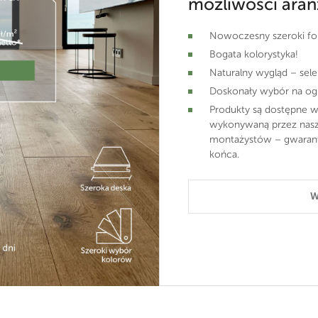
możliwości aran
Nowoczesny szeroki f
Bogata kolorystyka!
Naturalny wygląd – sele
Doskonały wybór na o
Produkty są dostępne w
wykonywaną przez nas
montażystów – gwarant
końca.
W