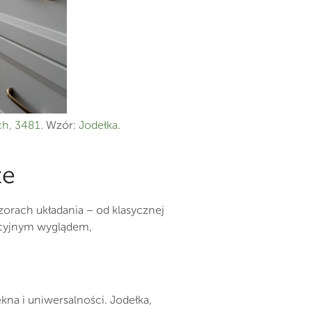
h, 3481
. Wzór:
Jodełka
.
ze
wzorach układania – od klasycznej
kcyjnym wyglądem,
kna i uniwersalności. Jodełka,