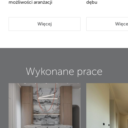
możliwości aranżacji
dębu
Więcej
Więce
Wykonane prace