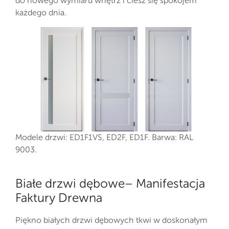
do nowego wymiaru wnętrz i ciesz się spokojem
każdego dnia.
Modele drzwi: ED1F1VS, ED2F, ED1F. Barwa: RAL
9003.
Białe drzwi dębowe– Manifestacja
Faktury Drewna
Piękno białych drzwi dębowych tkwi w doskonałym