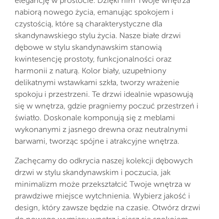
elegancję w prostocie. Dzięki nim Twoje wnętrza
nabiorą nowego życia, emanując spokojem i
czystością, które są charakterystyczne dla
skandynawskiego stylu życia. Nasze białe drzwi
dębowe w stylu skandynawskim stanowią
kwintesencję prostoty, funkcjonalności oraz
harmonii z naturą. Kolor biały, uzupełniony
delikatnymi wstawkami szkła, tworzy wrażenie
spokoju i przestrzeni. Te drzwi idealnie wpasowują
się w wnętrza, gdzie pragniemy poczuć przestrzeń i
światło. Doskonale komponują się z meblami
wykonanymi z jasnego drewna oraz neutralnymi
barwami, tworząc spójne i atrakcyjne wnętrza.
Zachęcamy do odkrycia naszej kolekcji dębowych
drzwi w stylu skandynawskim i poczucia, jak
minimalizm może przekształcić Twoje wnętrza w
prawdziwe miejsce wytchnienia. Wybierz jakość i
design, który zawsze będzie na czasie. Otwórz drzwi