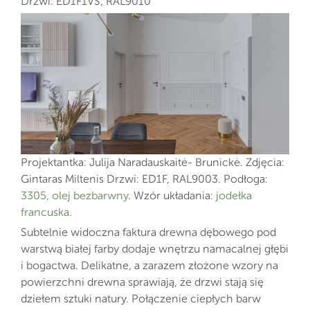
Drzwi: ED1F1VS, RAL9010
Projektantka: Julija Naradauskaitė- Brunickė. Zdjęcia:
Gintaras Miltenis Drzwi: ED1F, RAL9003. Podłoga:
3305, olej bezbarwny.
Wzór układania:
jodełka
francuska.
Subtelnie widoczna faktura drewna dębowego pod
warstwą białej farby dodaje wnętrzu namacalnej głębi
i bogactwa. Delikatne, a zarazem złożone wzory na
powierzchni drewna sprawiają, że drzwi stają się
dziełem sztuki natury. Połączenie ciepłych barw