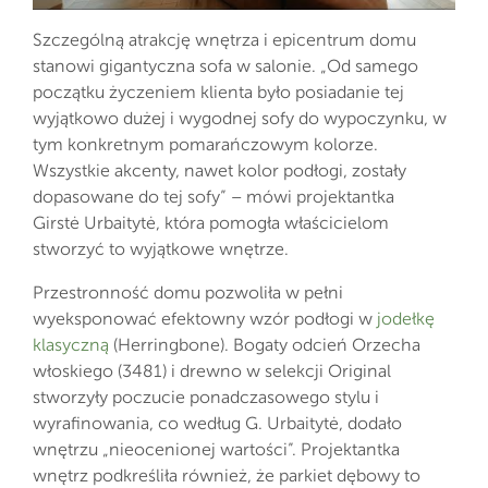
Szczególną atrakcję wnętrza i epicentrum domu
stanowi gigantyczna sofa w salonie. „Od samego
początku życzeniem klienta było posiadanie tej
wyjątkowo dużej i wygodnej sofy do wypoczynku, w
tym konkretnym pomarańczowym kolorze.
Wszystkie akcenty, nawet kolor podłogi, zostały
dopasowane do tej sofy” – mówi projektantka
Girstė Urbaitytė, która pomogła właścicielom
stworzyć to wyjątkowe wnętrze.
Przestronność domu pozwoliła w pełni
wyeksponować efektowny wzór podłogi w
jodełkę
klasyczną
(Herringbone). Bogaty odcień Orzecha
włoskiego (3481) i drewno w selekcji Original
stworzyły poczucie ponadczasowego stylu i
wyrafinowania, co według G. Urbaitytė, dodało
wnętrzu „nieocenionej wartości”. Projektantka
wnętrz podkreśliła również, że parkiet dębowy to