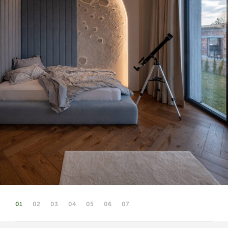
01
02
03
04
05
06
07