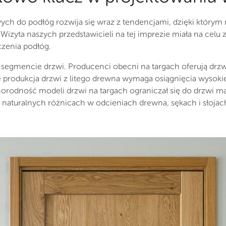
ch do podłóg rozwija się wraz z tendencjami, dzięki którym 
Wizyta naszych przedstawicieli na tej imprezie miała na celu
zenia podłóg.
w segmencie drzwi. Producenci obecni na targach oferują dr
że produkcja drzwi z litego drewna wymaga osiągnięcia wyso
óżnorodność modeli drzwi na targach ograniczał się do drzwi m
naturalnych różnicach w odcieniach drewna, sękach i słojac