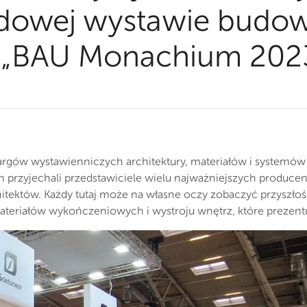
dowej wystawie budow
y „BAU Monachium 202
targów wystawienniczych architektury, materiałów i systemów
m przyjechali przedstawiciele wielu najważniejszych produce
hitektów. Każdy tutaj może na własne oczy zobaczyć przyszł
teriałów wykończeniowych i wystroju wnętrz, które prezentuj