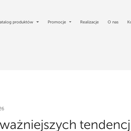
atalog produktów
Promocje
Realizacje
O nas
K
26
jważniejszych tendencj