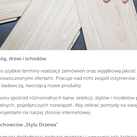
óg, drzwi i schodów
o szybkie terminy realizacji zamówień oraz wyjątkową jakoś
 nowoczesnymi ofertami. Pracuje nad nimi zespół inżynieró
pą badawczą, tworzącą nowe produkty.
yboru spośród różnorodnych barw, selekcji, stylów i modeló
kalnych, pojedynczych rozwiązań. Aby zebrać pomysły na sw
rojektami na naszej stronie internetowej.
fachowców „Stylu Drzewa”
wymaga dokładności podczas montażu i wprawnej ręki fachow