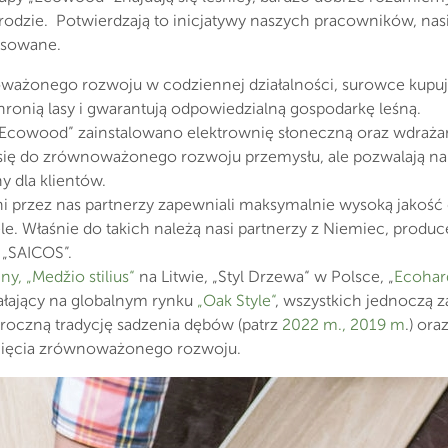
odzie. Potwierdzają to inicjatywy naszych pracowników, nasi
tosowane.
ważonego rozwoju w codziennej działalności, surowce kupu
chronią lasy i gwarantują odpowiedzialną gospodarkę leśną.
Ecowood” zainstalowano elektrownię słoneczną oraz wdrażane
ą się do zrównoważonego rozwoju przemysłu, ale pozwalają na k
y dla klientów.
i przez nas partnerzy zapewniali maksymalnie wysoką jakość 
e. Właśnie do takich należą nasi partnerzy z Niemiec, produc
„SAICOS”.
ny,
„Medžio stilius“
na Litwie, „Styl Drzewa“ w Polsce, „
Ecoha
ałający na globalnym rynku
„Oak Style“
, wszystkich jednoczą 
oczną tradycję sadzenia dębów (patrz
2022 m.,
2019 m
.) or
gnięcia zrównoważonego rozwoju.