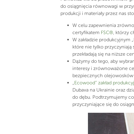
do osiągnięcia równowagi w przyr
produkcji i materiały przez nas s
W celu zapewnienia zrówno
certyfikatem
FSC®
, którzy 
W zakładzie produkcyjnym „
które nie tylko przyczyniaj
przekładają się na niższe cen
Dążymy do tego, aby wybran
interesy i zrównoważone cel
bezpiecznych olejowosków 
„
Ecowood“ zakład produkcyj
Dubava na Ukrainie oraz dzi
do dębu. Podtrzymujemy cor
przyczyniające się do osią