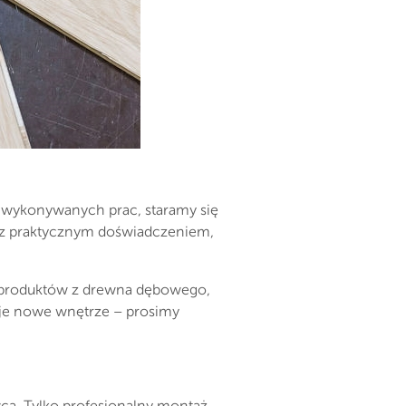
ć wykonywanych prac, staramy się
w z praktycznym doświadczeniem,
w produktów z drewna dębowego,
oje nowe wnętrze – prosimy
ca. Tylko profesjonalny montaż