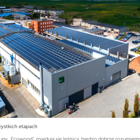
ystkich etapach
y „Ecowood” znajdują się leśnicy, bardzo dobrze rozumiemy