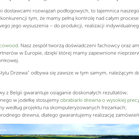
i dostawcami rozwiązań podłogowych, to tajemnica naszego 
 konkurencji tym, że mamy pełną kontrolę nad całym proces
go jego wysuszenia – do produkcji, realizacji indywidualne
Ecowood
. Nasz zespół tworzą doświadczeni fachowcy oraz amb
artnerów w Europie, dzięki której mamy zapewnione nieprze
rynkowej.
Stylu Drzewa” odbywa się zawsze w tym samym, należącym do
z Belgii gwarantuje osiąganie doskonałych rezultatów;
danego w jodełkę stosujemy
obrabiarki drewna o wysokiej precy
 według projektu na skomputeryzowanych frezarkach;
orodnego drewna, dlatego gwarantujemy realizację zamówień