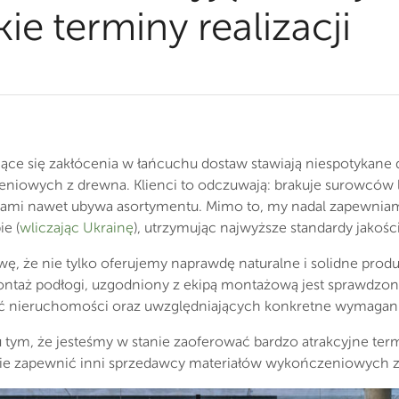
ie terminy realizacji
jące się zakłócenia w łańcuchu dostaw stawiają niespotykane
iowych z drewna. Klienci to odczuwają: brakuje surowców lu
asami nawet ubywa asortymentu. Mimo to, my nadal zapewniamy
e (
wliczając Ukrainę
), utrzymując najwyższe standardy jakości
ę, że nie tylko oferujemy naprawdę naturalne i solidne produ
ontaż podłogi, uzgodniony z ekipą montażową jest sprawdzony
ć nieruchomości oraz uwzględniających konkretne wymagani
tym, że jesteśmy w stanie zaoferować bardzo atrakcyjne term
nie zapewnić inni sprzedawcy materiałów wykończeniowych 