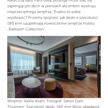
klasyczną bądź francuską, podłoga może stać się
zapierającym dech w piersiach akcentem wystroju
nieprzeciętnego wnętrza. Trudno to sobie
wyobrazić? Prosimy spojrzeć, jak deski o szerokości
180 mm uzupełniają nowoczesne wnętrze hotelu
„Radisson Collection”.
Wnętrze: Vaikla disain. Fotograf: Søren Dam
Thomsen. Szerokość deski: 180 mm Wzór układania: