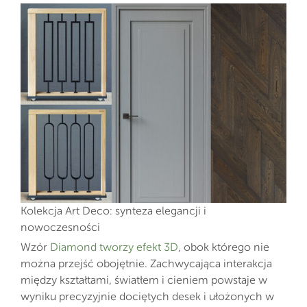
Kolekcja Art Deco: synteza elegancji i
nowoczesności
Wzór
Diamond tworzy efekt 3D
, obok którego nie
można przejść obojętnie. Zachwycająca interakcja
między kształtami, światłem i cieniem powstaje w
wyniku precyzyjnie dociętych desek i ułożonych w