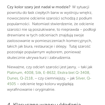
Czy kolor szary jest nadal w modzie?
W sytuacji
powrotu do łask ciepłych barw w wystroju wnętrz,
nowoczesne odcienie szarości schodzą z podium
popularności. Natomiast stwierdzenie, że odcienie
szarości nie są poszukiwane, to nieprawda – podłogi
drewniane w tych odcieniach znajdują swoje
zastosowanie w pomieszczeniach komercyjnych,
takich jak biura, restauracje i sklepy. Tutaj szarość
pozostaje popularnym wyborem, ponieważ
skutecznie ukrywa kurz i zabrudzenia.
Nieważne, czy odcień szarości jest jasny, – taki jak
Platinum, 4008
,
Silk, E-8632,
Ekstra biel Q-3408
,
Dunes, Q-2118
, – czy ciemniejszy, – jak
Silver, Q-
4505
– odcienie tego koloru wyglądają
wyrafinowanie i oryginalnie.
4. Klasyczne wzory układania –